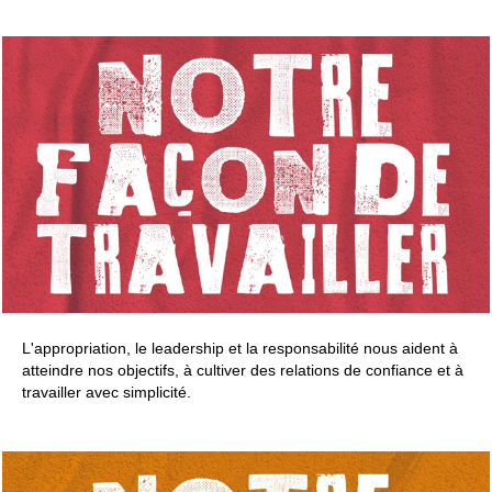
de lui-même.
Nous sommes
déterminés à
décarboniser notre
secteur d'ici 2050,
avec des initiatives
comprenant des
carburants
alternatifs, des
innovations de
produits et des
améliorations de
l'efficacité
énergétique.
L'appropriation, le leadership et la responsabilité nous aident à
atteindre nos objectifs, à cultiver des relations de confiance et à
travailler avec simplicité.