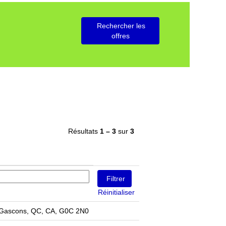
Résultats
1 – 3
sur
3
Réinitialiser
-Gascons, QC, CA, G0C 2N0