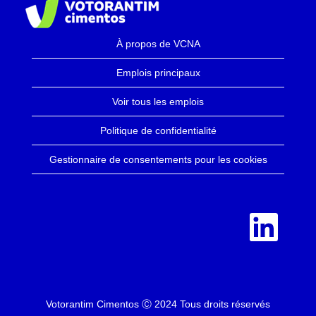
À propos de VCNA
Emplois principaux
Voir tous les emplois
Politique de confidentialité
Gestionnaire de consentements pour les cookies
S
’
o
u
v
r
e
d
a
n
Votorantim Cimentos Ⓒ 2024 Tous droits réservés
s