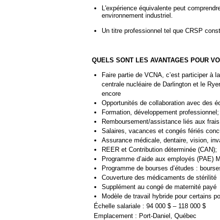
L'expérience équivalente peut comprendre
environnement industriel.
Un titre professionnel tel que CRSP const
QUELS SONT LES AVANTAGES POUR V
Faire partie de VCNA, c’est participer à
centrale nucléaire de Darlington et le Rye
encore
Opportunités de collaboration avec des é
Formation, développement professionnel;
Remboursement/assistance liés aux frais 
Salaires, vacances et congés fériés concu
Assurance médicale, dentaire, vision, inval
REER et Contribution déterminée (CAN);
Programme d’aide aux employés (PAE) Mieu
Programme de bourses d’études : bourses
Couverture des médicaments de stérilité
Supplément au congé de maternité payé
Modèle de travail hybride pour certains p
Échelle salariale : 94 000 $ – 118 000 $
Emplacement : Port-Daniel, Québec