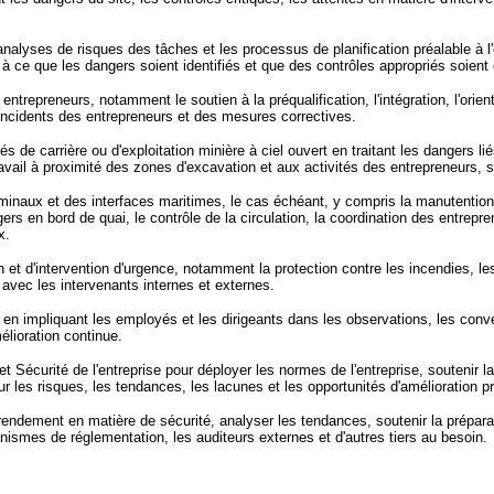
 analyses de risques des tâches et les processus de planification préalable à 
ant à ce que les dangers soient identifiés et que des contrôles appropriés soient
ntrepreneurs, notamment le soutien à la préqualification, l'intégration, l'orien
s incidents des entrepreneurs et des mesures correctives.
tés de carrière ou d'exploitation minière à ciel ouvert en traitant les dangers 
travail à proximité des zones d'excavation et aux activités des entrepreneurs, s
rminaux et des interfaces maritimes, le cas échéant, y compris la manutention
 en bord de quai, le contrôle de la circulation, la coordination des entrepren
x.
t d'intervention d'urgence, notamment la protection contre les incendies, les 
avec les intervenants internes et externes.
 en impliquant les employés et les dirigeants dans les observations, les conve
élioration continue.
 Sécurité de l'entreprise pour déployer les normes de l'entreprise, soutenir l
ur les risques, les tendances, les lacunes et les opportunités d'amélioration pr
 rendement en matière de sécurité, analyser les tendances, soutenir la prépara
anismes de réglementation, les auditeurs externes et d'autres tiers au besoin.