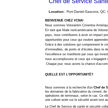
Chef de Service Santé
Location:
Port-Daniel-Gascons, QC,
BIENVENUE CHEZ VCNA!
Nous sommes Votorantim Cimentos Amériqu
En tant que filiale nord-américaine de Votor
pays, nous contribuons à avoir un impact posi
opportunités pour ceux qui veulent apprendre, 
Grâce à des solutions qui comprennent le cime
d’immeubles, de ponts et d’écoles dans la r
l’excellence se manifeste par ceux qui inves
nous accomplissons et ceux qui s’engagent en
Chaque jour, nous avons la chance d’accompli
QUELLE EST L'OPPORTUNITÉ?
Nous sommes à la recherche d'un
Chef de S
les domaines de la fabrication du ciment, de 
opérations de terminaux, selon le cas. Ce rôle
une culture axée sur la sécurité avant tout au
Le Chef de Service de santé et sécurité coll