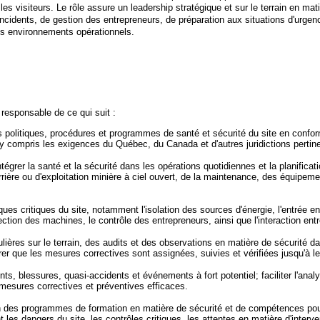
es visiteurs. Le rôle assure un leadership stratégique et sur le terrain en mati
incidents, de gestion des entrepreneurs, de préparation aux situations d'urgen
es environnements opérationnels.
responsable de ce qui suit :
s politiques, procédures et programmes de santé et sécurité du site en confo
, y compris les exigences du Québec, du Canada et d'autres juridictions pertin
intégrer la santé et la sécurité dans les opérations quotidiennes et la planific
arrière ou d'exploitation minière à ciel ouvert, de la maintenance, des équipe
ues critiques du site, notamment l'isolation des sources d'énergie, l'entrée en
tection des machines, le contrôle des entrepreneurs, ainsi que l'interaction en
lières sur le terrain, des audits et des observations en matière de sécurité dan
er que les mesures correctives sont assignées, suivies et vérifiées jusqu'à le
dents, blessures, quasi-accidents et événements à fort potentiel; faciliter l'an
mesures correctives et préventives efficaces.
ion des programmes de formation en matière de sécurité et de compétences pou
t les dangers du site, les contrôles critiques, les attentes en matière d'interv