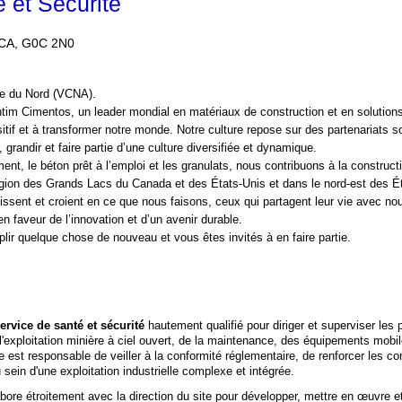
 et Sécurité
 CA, G0C 2N0
e du Nord (VCNA).
antim Cimentos, un leader mondial en matériaux de construction et en solutio
tif et à transformer notre monde. Notre culture repose sur des partenariats so
grandir et faire partie d’une culture diversifiée et dynamique.
nt, le béton prêt à l’emploi et les granulats, nous contribuons à la construct
égion des Grands Lacs du Canada et des États-Unis et dans le nord-est des É
tissent et croient en ce que nous faisons, ceux qui partagent leur vie avec no
 faveur de l’innovation et d’un avenir durable.
r quelque chose de nouveau et vous êtes invités à en faire partie.
ervice de santé et sécurité
hautement qualifié pour diriger et superviser les
l'exploitation minière à ciel ouvert, de la maintenance, des équipements mobi
 est responsable de veiller à la conformité réglementaire, de renforcer les con
 sein d'une exploitation industrielle complexe et intégrée.
abore étroitement avec la direction du site pour développer, mettre en œuvre 