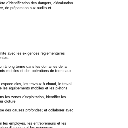
ère d'identification des dangers, d'évaluation
ce, de préparation aux audits et
rmité avec les exigences réglementaires
entes.
ation à long terme dans les domaines de la
ments mobiles et des opérations de terminaux,
 espace clos, les travaux à chaud, le travail
tre les équipements mobiles et les piétons.
s les zones d'exploitation, identifier les
ur clôture.
alyse des causes profondes; et collaborer avec
r les employés, les entrepreneurs et les
ention d'urgence et les exigences