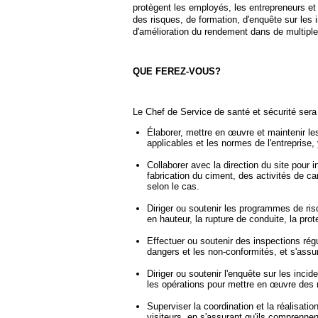
protègent les employés, les entrepreneurs et l
des risques, de formation, d'enquête sur les 
d'amélioration du rendement dans de multipl
QUE FEREZ-VOUS?
Le Chef de Service de santé et sécurité sera 
Élaborer, mettre en œuvre et maintenir le
applicables et les normes de l'entreprise
Collaborer avec la direction du site pour 
fabrication du ciment, des activités de c
selon le cas.
Diriger ou soutenir les programmes de risq
en hauteur, la rupture de conduite, la pro
Effectuer ou soutenir des inspections régu
dangers et les non-conformités, et s'assur
Diriger ou soutenir l'enquête sur les inci
les opérations pour mettre en œuvre des 
Superviser la coordination et la réalisat
visiteurs, en s'assurant qu'ils comprennen