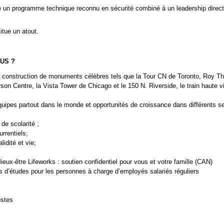
 un programme technique reconnu en sécurité combiné à un leadership direct
itue un atout.
OUS ?
 la construction de monuments célèbres tels que la Tour CN de Toronto, Roy 
rson Centre, la Vista Tower de Chicago et le 150 N. Riverside, le train haute 
quipes partout dans le monde et opportunités de croissance dans différents s
de scolarité ;
rrentiels;
idité et vie;
x-être Lifeworks : soutien confidentiel pour vous et votre famille (CAN)
 d’études pour les personnes à charge d’employés salariés réguliers
ostes